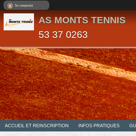
Panneau de gestion des cookies
Se connecter
AS MONTS TENNIS
53 37 0263
ACCUEIL ET REINSCRIPTION
INFOS PRATIQUES
GU